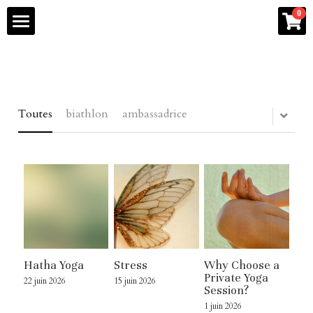
×
0
LES CATÉGORIES DE LA BOUTIQUE
welcome page
Toutes les catégories
buy
Toutes
biathlon
ambassadrice
yoga classes
workshops & retreats
care & rituals
Blog
Hatha Yoga
Stress
Why Choose a
Contact
Private Yoga
22 juin 2026
15 juin 2026
Session?
1 juin 2026