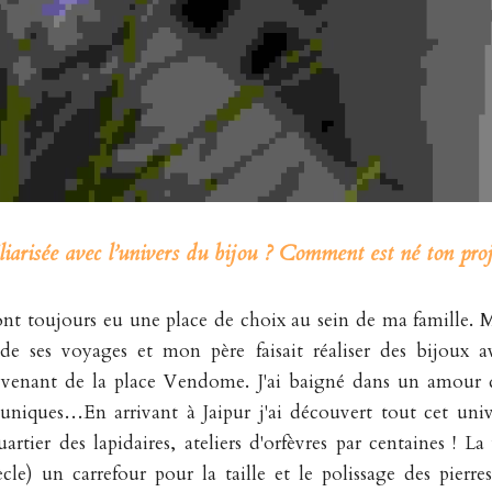
iarisée avec l’univers du bijou ? Comment est né ton proj
s ont toujours eu une place de choix au sein de ma famille. 
 de ses voyages et mon père faisait réaliser des bijoux av
venant de la place Vendome. J'ai baigné dans un amour de 
s uniques…En arrivant à Jaipur j'ai découvert tout cet univ
rtier des lapidaires, ateliers d'orfèvres par centaines ! La 
le) un carrefour pour la taille et le polissage des pierres 