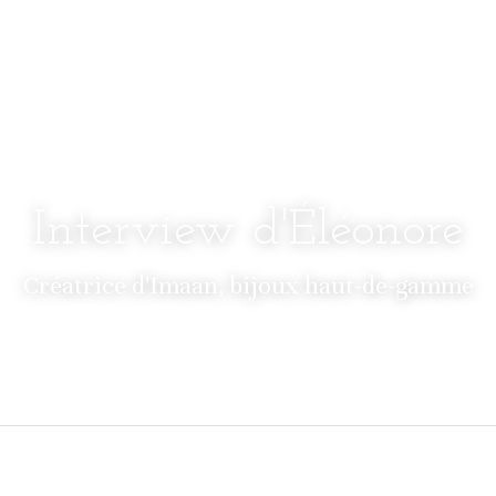
Interview d'Éléonore
Créatrice d'Imaan, bijoux haut-de-gamme