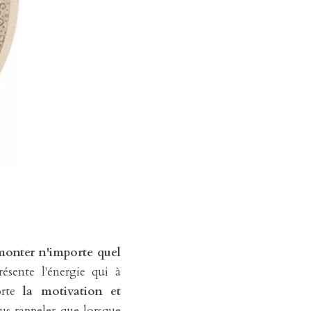
onter n'importe quel 
sente l'énergie qui à 
rte 
la motivation et 
us rappeler que lorsque 