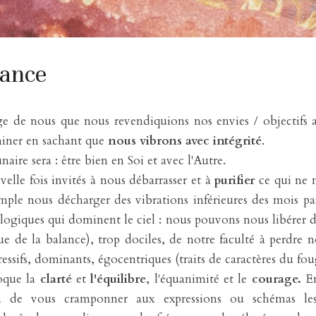
lance
ge de nous que nous revendiquions nos envies / objectifs av
miner en sachant que 
nous vibrons avec intégrité
.
aire sera : être bien en Soi et avec l'Autre.
le fois invités à nous débarrasser et à 
purifier
 ce qui ne n
le nous décharger des vibrations inférieures des mois pass
ologiques qui dominent le ciel : nous pouvons nous libérer 
ue de la balance), trop dociles, de notre faculté à perdre 
sifs, dominants, égocentriques (traits de caractères du fou
oque la 
clarté 
et 
l'équilibre
, l'équanimité et le 
courage. 
E
n de vous cramponner aux expressions ou schémas les 