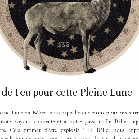
 de Feu pour cette Pleine Lune
leine Lune en Bélier, nous rappelle que
 nous pouvons surm
ous soyons connecté(e) à notre passion. Le Bélier repré
ers. Cela promet d'être
 explosif
 ! Le Bélier nous appo
ver le but de notre âme. C'est le signe du Soi, il vise à no