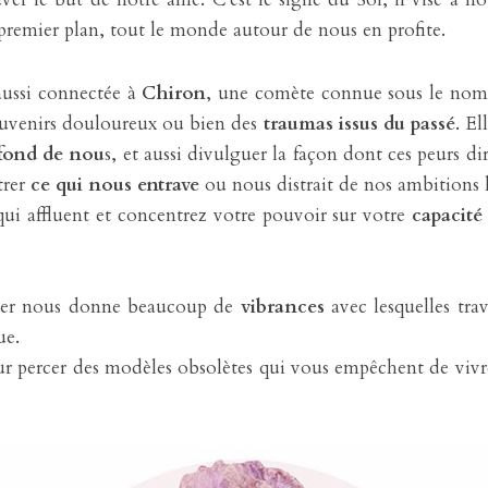
remier plan, tout le monde autour de nous en profite.
aussi connectée à 
Chiron
, une comète connue sous le nom
ouvenirs douloureux ou bien des 
traumas issus du passé
. El
ofond de nou
s, et aussi divulguer la façon dont ces peurs diri
rer 
ce qui nous entrave
 ou nous distrait de nos ambitions l
qui affluent et concentrez votre pouvoir sur votre 
capacité
ier nous donne beaucoup de
 vibrances
 avec lesquelles tra
ue.
ur percer des modèles obsolètes qui vous empêchent de vivre